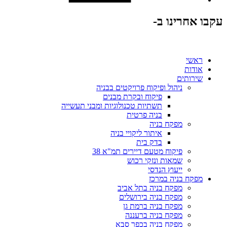
עקבו אחרינו ב-
ראשי
אודות
שירותים
ניהול ופיקוח פרויקטים בבניה
פיקוח ובקרת מבנים
תשתיות טכנולוגיות ומבני תעשייה
בניה פרטית
מפקח בניה
איתור ליקויי בניה
בדק בית
פיקוח מטעם דיירים תמ"א 38
שמאות ונזקי רכוש
ייעוץ הנדסי
מפקח בניה במרכז
מפקח בניה בתל אביב
מפקח בניה בירושלים
מפקח בניה ברמת גן
מפקח בניה ברעננה
מפקח בניה בכפר סבא