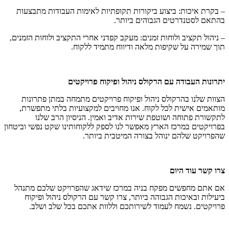
– בקרת איכות: ביצוע ביקורות תקופתיות לאימות העבודות מתבצעות
בהתאם לסטנדרטים הגבוהים ביותר.
– ניהול תקציב ולוחות זמנים: מעקב קפדני אחרי התקציב ולוחות הזמנים,
תוך שמירה על שקיפות מלאה ודיווח מתמיד ללקוח.
יתרונות העבודה עם הרקולס ניהול ופיקוח פרויקטים
הצוות שלנו בהרקולס ניהול ופיקוח פרויקטים מתמחה במתן פתרונות
מותאמים אישית לכל לקוח. אנו מחויבים למקצועיות בלתי מתפשרת,
לתקשורת פתוחה ושוטפת שירות אדיב ואמין. הניסיון הרב שלנו
בפרויקטים במרכז הארץ מאפשר לנו לספק ללקוחותינו שקט נפשי וביטחון
שהפרויקט שלהם ינוהל בצורה המיטבית ביותר.
צרו קשר עוד היום
אם אתם מחפשים מפקח בניה במרכז שידאג שהפרויקט שלכם מתנהל
ביעילות ובאיכות הגבוהה ביותר, צרו קשר עם הרקולס ניהול ופיקוח
פרויקטים. נשמח לעמוד לשירותכם וללוות אתכם בכל שלב ושלב.