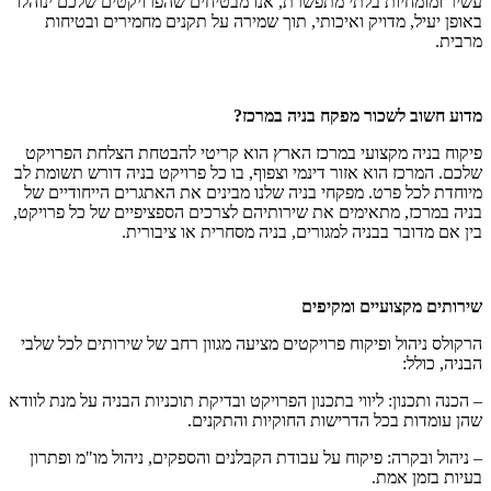
עשיר ומומחיות בלתי מתפשרת, אנו מבטיחים שהפרויקטים שלכם ינוהלו
באופן יעיל, מדויק ואיכותי, תוך שמירה על תקנים מחמירים ובטיחות
מרבית.
מדוע חשוב לשכור מפקח בניה במרכז?
פיקוח בניה מקצועי במרכז הארץ הוא קריטי להבטחת הצלחת הפרויקט
שלכם. המרכז הוא אזור דינמי וצפוף, בו כל פרויקט בניה דורש תשומת לב
מיוחדת לכל פרט. מפקחי בניה שלנו מבינים את האתגרים הייחודיים של
בניה במרכז, מתאימים את שירותיהם לצרכים הספציפיים של כל פרויקט,
בין אם מדובר בבניה למגורים, בניה מסחרית או ציבורית.
שירותים מקצועיים ומקיפים
הרקולס ניהול ופיקוח פרויקטים מציעה מגוון רחב של שירותים לכל שלבי
הבניה, כולל:
– הכנה ותכנון: ליווי בתכנון הפרויקט ובדיקת תוכניות הבניה על מנת לוודא
שהן עומדות בכל הדרישות החוקיות והתקנים.
– ניהול ובקרה: פיקוח על עבודת הקבלנים והספקים, ניהול מו"מ ופתרון
בעיות בזמן אמת.